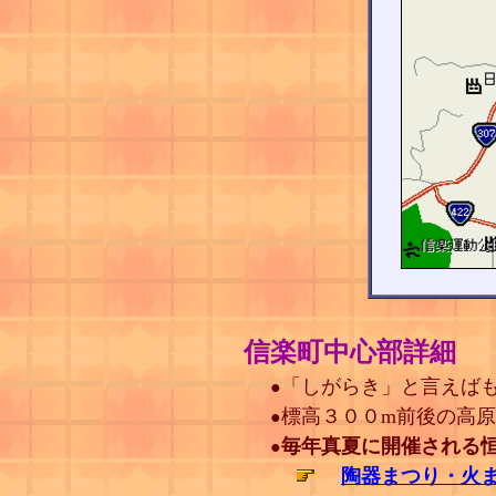
信楽町中心部詳細
「しがらき」と言えば
●
標高３００m前後の高
●
毎年真夏に開催される
●
陶器まつり・火