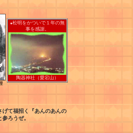
松明をかついで１年の無
●
事を感謝。
陶器神社（愛宕山）
狸
さげて福招く『あんのあんの
と参ろうぜ。