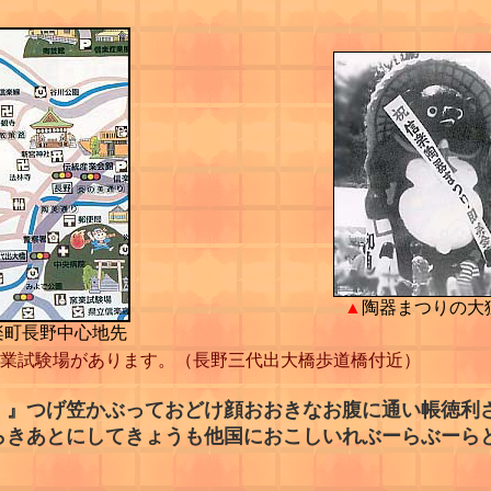
▲
陶器まつりの大
楽町長野中心地先
業試験場があります。（長野三代出大橋歩道橋付近）
！』つげ笠かぶっておどけ顔おおきなお腹に通い帳徳利
らきあとにしてきょうも他国におこしいれぶーらぶーら