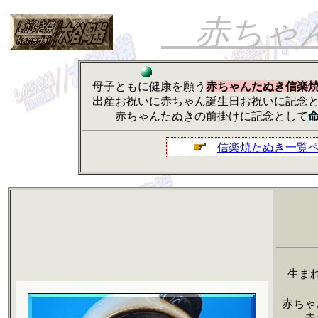
赤ちゃ
母子ともに健康を願う
赤ちゃんたぬき信楽
出産お祝いに赤ちゃん誕生日お祝い
に記念
赤ちゃんたぬきの前掛けに記念として
信楽焼たぬき一覧
生ま
赤ちゃ