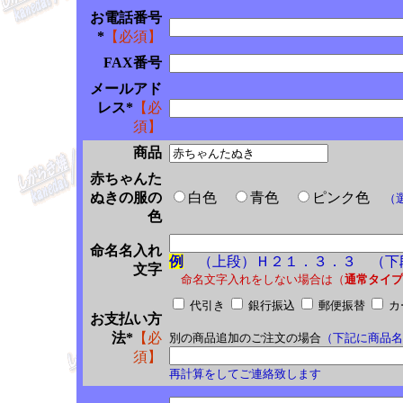
お電話番号
*
【必須】
FAX番号
メールアド
レス*
【必
須】
商品
赤ちゃんた
ぬきの服の
白色
青色
ピンク色
（
色
命名名入れ
例
（上段）Ｈ２１．３．３ （下
文字
命名文字入れをしない場合は（
通常タイプ
代引き
銀行振込
郵便振替
カ
お支払い方
法*
【必
別の商品追加のご注文の場合
（下記に商品名
須】
再計算をしてご連絡致します