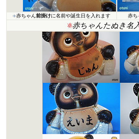
赤ちゃん
前掛け
に名前や誕生日を入れます
赤ち
赤ちゃんたぬき名