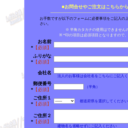
■お問合せやご注文はこちらから
お手数ですが以下のフォームに必要事項をご記入の
さい。
※ 半角カタカナの使用はできません
※ *印の項目は必須項目となりますので、
お名前
*
【必須】
ふりがな
*
【必須】
会社名
法人のお客様は会社名をこちらにご記入く
郵便番号
（半角）
*
【必須】
ご住所１
都道府県を選択してください
*
【必須】
ご住所２
*
【必須】
建物名も省略せずにご記入ください