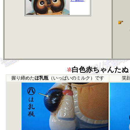
白色赤ちゃんたぬ
握り締めた
ほ乳瓶
（いっぱいのミルク）です
笑