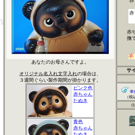
赤
赤
赤
撫
あなたのお母さんですよ。
サ
オリジナル名入れ文字入れ
の場合は、
３週間ぐらい製作期間が掛かります。
ピンク色
奉
赤ちゃん
（税込/
たぬき
信
青色
赤ちゃん
たぬき