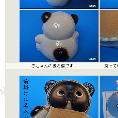
赤ちゃんの後ろ姿です
持って