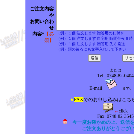
ご注文内容
や
お問い合わ
せ
（例）１個 注文します 贈答用のし付き
内容*
【必
（例）１個 注文します 自宅用 時間帯夜６時
須】
（例）１個 注文します 贈答用 先方発送
（例）頭の後ろにも文字入れして下さい
または
Tel 0748-82-0404
E-mail
まで、
★
FAX
でのお申し込みはこちらを参
←
click
Fax 0748-82-3545
今一度お確かめの上、送信
ご注文ありがとうござ