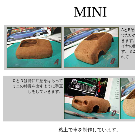
MINI
AとB
でだい
きます
イヤの
す。ミ
れて...
ＣとＤは特に注意をはらって
ミニの特長を出すように手直
しをしていきます。
粘土で車を制作しています。